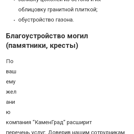
облицовку гранитной плиткой;
обустройство газона.
Благоустройство могил
(памятники, кресты)
По
ваш
ему
жел
ани
ю
компания “КаменГрад” расширит
перечень услуг. Доверив нашим сотрудникам