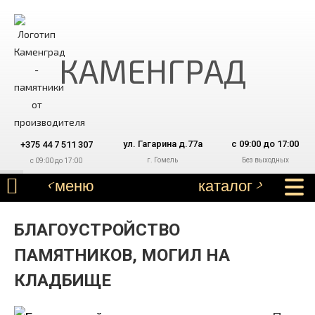
КАМЕНГРАД
ул. Гагарина д.77а
с 09:00 до 17:00
+375 44 7 511 307
г. Гомель
Без выходных
с 09:00 до 17:00
КАК ЗАКАЗАТЬ
ФОТО РАБОТ
< меню
каталог >
БЛАГОУСТРОЙСТВО
ПАМЯТНИКОВ, МОГИЛ НА
КЛАДБИЩЕ