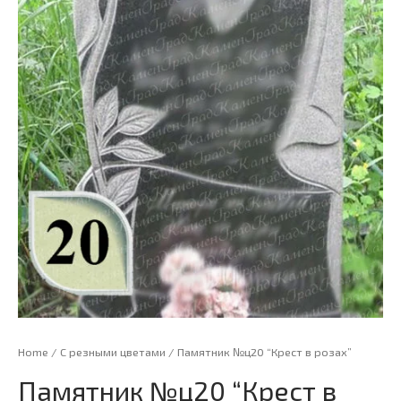
Home
/
С резными цветами
/ Памятник №ц20 “Крест в розах”
Памятник №ц20 “Крест в