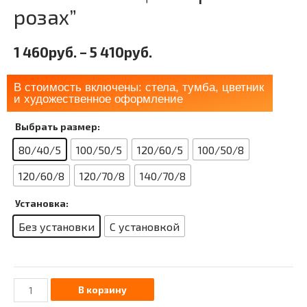
розах”
1 460
руб.
–
5 410
руб.
В стоимость включены: стела, тумба, цветник
и художественное оформление
Выбрать размер:
80/40/5
100/50/5
120/60/5
100/50/8
120/60/8
120/70/8
140/70/8
Установка:
Без установки
С установкой
В корзину