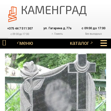
КАМЕНГРАД
ул. Гагарина д.77а
с 09:00 до 17:00
+375 44 7 511 307
г. Гомель
Без выходных
с 09:00 до 17:00
КАК ЗАКАЗАТЬ
ФОТО РАБОТ
< меню
каталог >